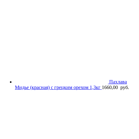
Пахлава
Мидье (красная) с грецким орехом 1,3кг
1660,00
руб.